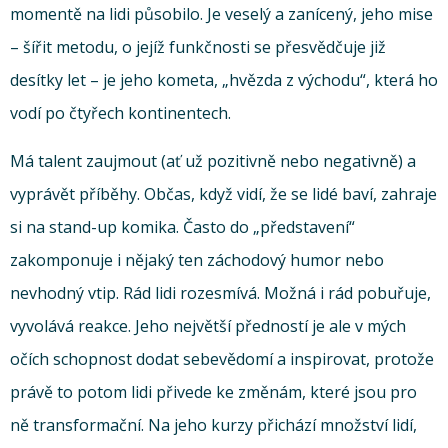
momentě na lidi působilo. Je veselý a zanícený, jeho mise
– šířit metodu, o jejíž funkčnosti se přesvědčuje již
desítky let – je jeho kometa, „hvězda z východu“, která ho
vodí po čtyřech kontinentech.
Má talent zaujmout (ať už pozitivně nebo negativně) a
vyprávět příběhy. Občas, když vidí, že se lidé baví, zahraje
si na stand-up komika. Často do „představení“
zakomponuje i nějaký ten záchodový humor nebo
nevhodný vtip. Rád lidi rozesmívá. Možná i rád pobuřuje,
vyvolává reakce. Jeho největší předností je ale v mých
očích schopnost dodat sebevědomí a inspirovat, protože
právě to potom lidi přivede ke změnám, které jsou pro
ně transformační. Na jeho kurzy přichází množství lidí,