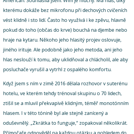
Američan. Souhlasila jsem. Wim je hlučný. Má hlas, díky
kterému dokáže bez mikrofonu při dechových cvičeních
vést klidně i sto lidí. Často ho využívá i ke zpěvu, hlavně
pokud do toho (občas do krve) bouchá na djembe nebo
hraje na kytaru. Někoho jeho hlasitý projev oslovuje,
jiného irituje. Ale podobně jako jeho metoda, ani jeho
hlas neslouží k tomu, aby uklidňoval a chlácholil, ale aby
posluchače vyrušil a vytrhl z ospalého komfortu.
Když jsem s ním v zimě 2016 dělala rozhovor v suterénu
hotelu, ve kterém tehdy trénoval skupinu o 70 lidech,
ztišil se a mluvil překvapivě klidným, téměř monotónním
hlasem. I v této tónině byl ale stejně zanícený a
oduševnělý. „Zkrátka to funguje,“ zopakoval několikrát.
Přímočaře odpověděl na každou otázku a pohledem do