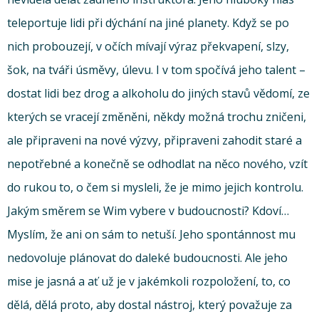
teleportuje lidi při dýchání na jiné planety. Když se po
nich probouzejí, v očích mívají výraz překvapení, slzy,
šok, na tváři úsměvy, úlevu. I v tom spočívá jeho talent –
dostat lidi bez drog a alkoholu do jiných stavů vědomí, ze
kterých se vracejí změněni, někdy možná trochu zničeni,
ale připraveni na nové výzvy, připraveni zahodit staré a
nepotřebné a konečně se odhodlat na něco nového, vzít
do rukou to, o čem si mysleli, že je mimo jejich kontrolu.
Jakým směrem se Wim vybere v budoucnosti? Kdoví…
Myslím, že ani on sám to netuší. Jeho spontánnost mu
nedovoluje plánovat do daleké budoucnosti. Ale jeho
mise je jasná a ať už je v jakémkoli rozpoložení, to, co
dělá, dělá proto, aby dostal nástroj, který považuje za