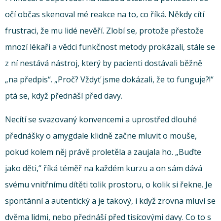
očí občas skenoval mé reakce na to, co říká. Někdy cítí
frustraci, že mu lidé nevěří. Zlobí se, protože přestože
mnozí lékaři a vědci funkčnost metody prokázali, stále se
z ní nestává nástroj, který by pacienti dostávali běžně
„na předpis“. „Proč? Vždyť jsme dokázali, že to funguje?!“
ptá se, když přednáší před davy.
Necítí se svazovaný konvencemi a uprostřed dlouhé
přednášky o amygdale klidně začne mluvit o mouše,
pokud kolem něj právě proletěla a zaujala ho. „Buďte
jako děti,“ říká téměř na každém kurzu a on sám dává
svému vnitřnímu dítěti tolik prostoru, o kolik si řekne. Je
spontánní a autentický a je takový, i když zrovna mluví se
dvěma lidmi, nebo přednáší před tisícovými davy. Co to s