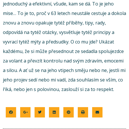
jednoduchý a efektivní, všude, kam se dá. To je jeho
mise… To je to, proč v 63 letech neustále cestuje a dokola
znovu a znovu opakuje tytéž příběhy, tipy, rady,
odpovídá na tytéž otázky, vysvětluje tytéž principy a
vyvrací tytéž mýty a předsudky. O co mu jde? Ukázat
každému, že si může přesednout ze sedadla spolujezdce
za volant a převzít kontrolu nad svým zdravím, emocemi
a silou. A ať už se na jeho vtipech směju nebo ne, jestli mi
jeho projev sedí nebo mi vadí, zda souhlasím se vším, co
říká, nebo jen s polovinou, zaslouží si za to respekt.