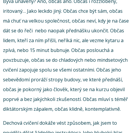
Bývá unavený? Ano, občas ano. Občas i rozzlobený,
iritovaný… Jako leckdo jiný. Občas chce být sám, občas
má chuť na velkou společnost, občas neví, kdy je na čase
dát se do řeči nebo naopak přednášku ukončit. Občas
lidem, kteří za ním přišli, neříká nic, ale vezme kytaru a
zpívá, nebo 15 minut bubnuje. Občas poslouchá a
povzbuzuje, občas se do chladových nebo mindsetových
cvičení zapojuje spolu se všemi ostatními. Občas jeho
sebevědomí proráží stropy budovy, ve které přednáší,
občas je pokorný jako člověk, který se na kurzu objevil
poprvé a bez jakýchkoli zkušeností. Občas mluví s téměř
diktátorským zápalem, občas klidně, kontemplativně.
Dechová cvičení dokáže vést způsobem, jak jsem to
neviděla dělat žádného instruktora. Jeho hluboký hlas