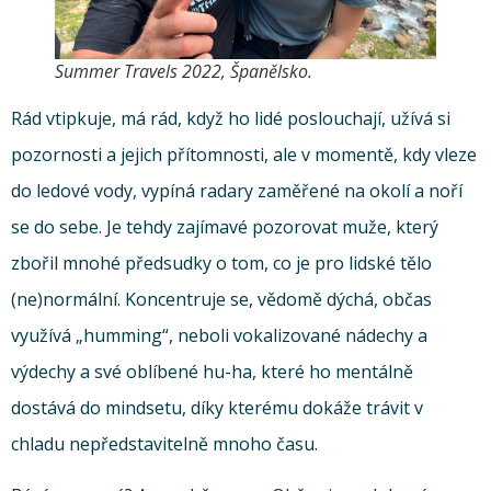
Summer Travels 2022, Španělsko.
Rád vtipkuje, má rád, když ho lidé poslouchají, užívá si
pozornosti a jejich přítomnosti, ale v momentě, kdy vleze
do ledové vody, vypíná radary zaměřené na okolí a noří
se do sebe. Je tehdy zajímavé pozorovat muže, který
zbořil mnohé předsudky o tom, co je pro lidské tělo
(ne)normální. Koncentruje se, vědomě dýchá, občas
využívá „humming“, neboli vokalizované nádechy a
výdechy a své oblíbené hu-ha, které ho mentálně
dostává do mindsetu, díky kterému dokáže trávit v
chladu nepředstavitelně mnoho času.