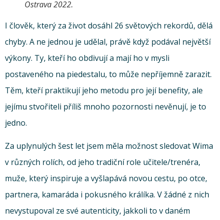
Ostrava 2022.
I člověk, který za život dosáhl 26 světových rekordů, dělá
chyby. A ne jednou je udělal, právě když podával největší
výkony. Ty, kteří ho obdivují a mají ho v mysli
postaveného na piedestalu, to může nepříjemně zarazit.
Těm, kteří praktikují jeho metodu pro její benefity, ale
jejímu stvořiteli příliš mnoho pozornosti nevěnují, je to
jedno.
Za uplynulých šest let jsem měla možnost sledovat Wima
v různých rolích, od jeho tradiční role učitele/trenéra,
muže, který inspiruje a vyšlapává novou cestu, po otce,
partnera, kamaráda i pokusného králíka. V žádné z nich
nevystupoval ze své autenticity, jakkoli to v daném